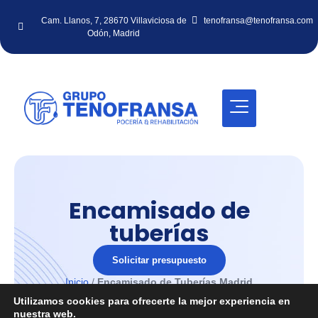
Cam. Llanos, 7, 28670 Villaviciosa de
tenofransa@tenofransa.com
Odón, Madrid
Encamisado de
tuberías
Solicitar presupuesto
Inicio
/
Encamisado de Tuberías Madrid
Utilizamos cookies para ofrecerte la mejor experiencia en
nuestra web.