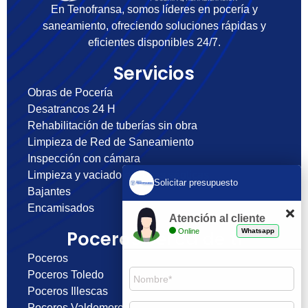
En Tenofransa, somos líderes en pocería y
saneamiento, ofreciendo soluciones rápidas y
eficientes disponibles 24/7.
Servicios
Obras de Pocería
Desatrancos 24 H
Rehabilitación de tuberías sin obra
Limpieza de Red de Saneamiento
Inspección con cámara
Limpieza y vaciado de fosas sépticas
Solicitar presupuesto
Bajantes
Encamisados
Atención al cliente
Online
Whatsapp
Poceros cerca de ti
Poceros
Poceros Toledo
Poceros Illescas
Poceros Valdemoro