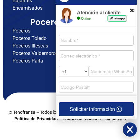
Bajantes
Encamisados
Atención al cliente
Online
Whatsapp
Poceros cerca de ti
Poceros
Poceros Toledo
Poceros Illescas
Poceros Valdemoro
Poceros Parla
Solicitar información
© Tenofransa – Todos los derechos reservados –
Aviso Legal
–
Política de Privacidad
– Política de Cookies
– Mapa Web