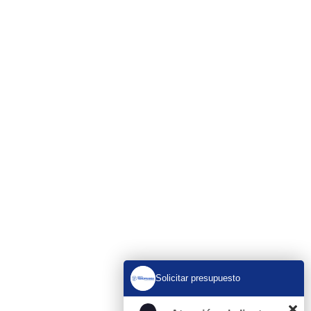
En Tenofransa, somos líderes en pocería y
saneamiento, ofreciendo soluciones rápidas y
eficientes disponibles 24/7.
Servicios
Obras de Pocería
Desatrancos 24 H
Rehabilitación de tuberías sin obra
Limpieza de Red de Saneamiento
Inspección con cámara
Limpieza y vaciado de fosas sépticas
Solicitar presupuesto
Bajantes
Encamisados