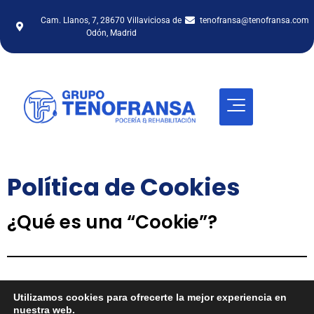
Cam. Llanos, 7, 28670 Villaviciosa de
tenofransa@tenofransa.com
Odón, Madrid
Política de Cookies
¿Qué es una “Cookie”?
Las cookies son pequeños archivos de textos que se usan
Utilizamos cookies para ofrecerte la mejor experiencia en
para almacenar información. Las cookies se almacenan en
nuestra web.