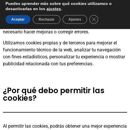
tu dispositivo cuando accedes a una página web desde tu
Puedes aprender más sobre qué cookies utilizamos o
desactivarlas en los
ajustes
.
navegador. Estas cookies nos ayudan a que hacer funcionar
la web, a hacerla más segura, a mejorar la experiencia de
Cerrar el banner d
Aceptar
Rechazar
Ajustes
usuario y a entender cómo se comporta la web y dónde es
necesario hacer mejoras o corregir errores.
Utilizamos cookies propias y de terceros para mejorar el
funcionamiento técnico de la web, analizar tu navegación
con fines estadísticos, personalizar tu experiencia o mostrar
publicidad relacionada con tus preferencias.
¿Por qué debo permitir las
cookies?
Al permitir las cookies, podrás obtener una mejor experiencia