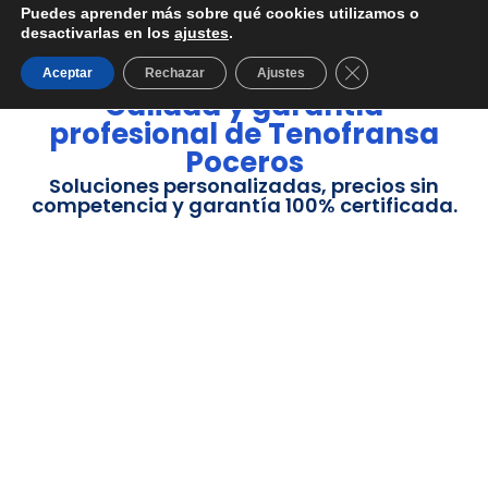
Puedes aprender más sobre qué cookies utilizamos o
desactivarlas en los
ajustes
.
Cerrar el banner d
Aceptar
Rechazar
Ajustes
Calidad y garantía
profesional de Tenofransa
Poceros
Soluciones personalizadas, precios sin
competencia y garantía 100% certificada.
Obras de Pocería