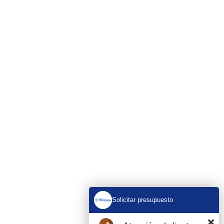
En Tenofransa, somos líderes en pocería y
saneamiento, ofreciendo soluciones rápidas y
eficientes disponibles 24/7.
Servicios
Obras de Pocería
Desatrancos 24 H
Rehabilitación de tuberías sin obra
Limpieza de Red de Saneamiento
Inspección con cámara
Limpieza y vaciado de fosas sépticas
Solicitar presupuesto
Bajantes
Encamisados