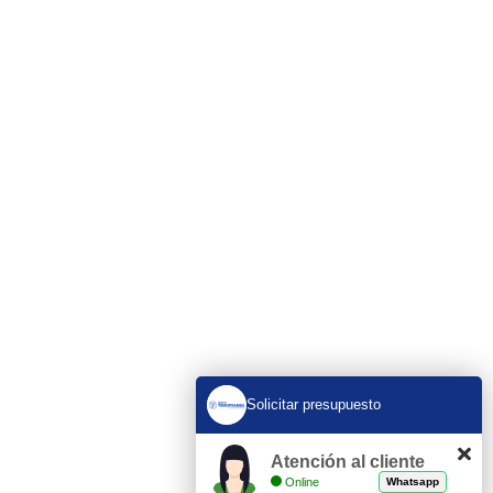
En Tenofransa, somos líderes en pocería y
saneamiento, ofreciendo soluciones rápidas y
eficientes disponibles 24/7.
Servicios
Obras de Pocería
Desatrancos 24 H
Rehabilitación de tuberías sin obra
Limpieza de Red de Saneamiento
Inspección con cámara
Limpieza y vaciado de fosas sépticas
Solicitar presupuesto
Bajantes
Encamisados
Atención al cliente
Online
Whatsapp