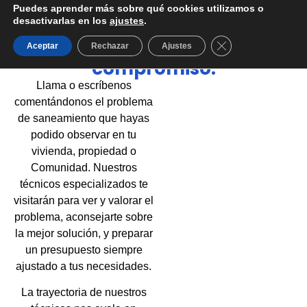
Puedes aprender más sobre qué cookies utilizamos o
desactivarlas en los
ajustes
.
Cerrar el banner d
Solicita presupuesto sin
Aceptar
Rechazar
Ajustes
compromiso.
Llama o escríbenos
comentándonos el problema
de saneamiento que hayas
podido observar en tu
vivienda, propiedad o
Comunidad. Nuestros
técnicos especializados te
visitarán para ver y valorar el
problema, aconsejarte sobre
la mejor solución, y preparar
un presupuesto siempre
ajustado a tus necesidades.
La trayectoria de nuestros