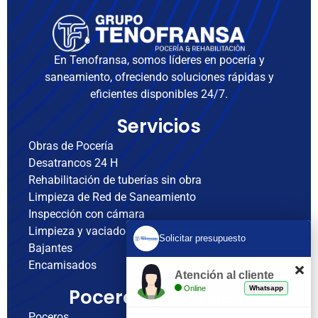
En Tenofransa, somos líderes en pocería y
saneamiento, ofreciendo soluciones rápidas y
eficientes disponibles 24/7.
Servicios
Obras de Pocería
Desatrancos 24 H
Rehabilitación de tuberías sin obra
Limpieza de Red de Saneamiento
Inspección con cámara
Limpieza y vaciado de fosas sépticas
Solicitar presupuesto
Bajantes
Encamisados
Atención al cliente
Online
Whatsapp
Poceros cerca de ti
Poceros