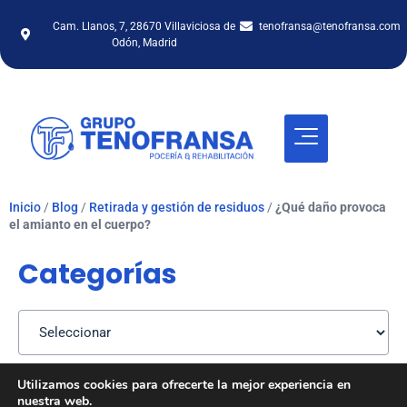
Cam. Llanos, 7, 28670 Villaviciosa de
tenofransa@tenofransa.com
Odón, Madrid
Inicio
/
Blog
/
Retirada y gestión de residuos
/
¿Qué daño provoca
el amianto en el cuerpo?
Categorías
Utilizamos cookies para ofrecerte la mejor experiencia en
nuestra web.