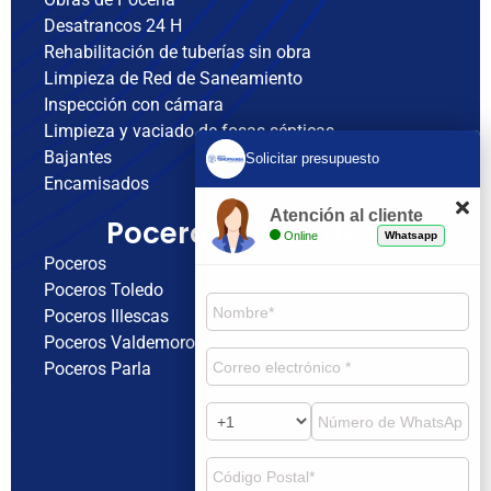
Desatrancos 24 H
Rehabilitación de tuberías sin obra
Limpieza de Red de Saneamiento
Inspección con cámara
Limpieza y vaciado de fosas sépticas
Bajantes
Solicitar presupuesto
Encamisados
Atención al cliente
Poceros cerca de ti
Online
Whatsapp
Poceros
Poceros Toledo
Poceros Illescas
Poceros Valdemoro
Poceros Parla