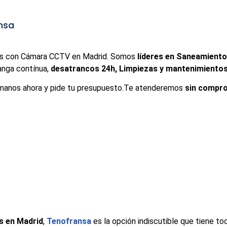
nsa
nes con Cámara CCTV en Madrid. Somos
líderes en Saneamient
anga contínua,
desatrancos 24h, Limpiezas y mantenimientos,
ámanos ahora y pide tu presupuesto.Te atenderemos
sin compr
s en Madrid
,
Tenofransa
es la opción indiscutible que tiene t