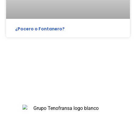
¿Pocero o Fontanero?
En Tenofransa, somos líderes en pocería y
saneamiento, ofreciendo soluciones rápidas y
eficientes disponibles 24/7.