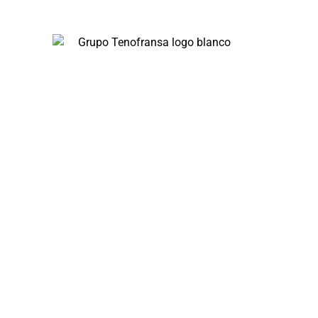
En Tenofransa, somos líderes en pocería y
saneamiento, ofreciendo soluciones rápidas y
eficientes disponibles 24/7.
Servicios
Obras de Pocería
Desatrancos 24 H
Rehabilitación de tuberías sin obra
Limpieza de Red de Saneamiento
Inspección con cámara
Limpieza y vaciado de fosas sépticas
Bajantes
Encamisados
Poceros cerca de ti
Poceros