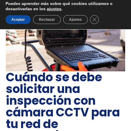
Puedes aprender más sobre qué cookies utilizamos o
desactivarlas en los
ajustes
.
Cerrar el banner d
Aceptar
Rechazar
Ajustes
Cuándo se debe
solicitar una
inspección con
cámara CCTV para
tu red de