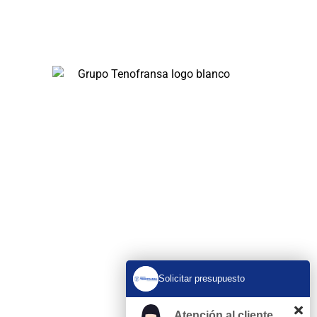
En Tenofransa, somos líderes en pocería y
saneamiento, ofreciendo soluciones rápidas y
eficientes disponibles 24/7.
Servicios
Obras de Pocería
Desatrancos 24 H
Rehabilitación de tuberías sin obra
Limpieza de Red de Saneamiento
Inspección con cámara
Limpieza y vaciado de fosas sépticas
Bajantes
Solicitar presupuesto
Encamisados
Atención al cliente