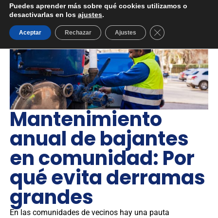
Puedes aprender más sobre qué cookies utilizamos o
desactivarlas en los
ajustes
.
Cerrar el banner d
Aceptar
Rechazar
Ajustes
Mantenimiento
anual de bajantes
en comunidad: Por
qué evita derramas
grandes
En las comunidades de vecinos hay una pauta