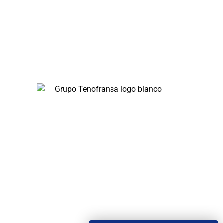
En Tenofransa, somos líderes en pocería y
saneamiento, ofreciendo soluciones rápidas y
eficientes disponibles 24/7.
Servicios
Obras de Pocería
Desatrancos 24 H
Rehabilitación de tuberías sin obra
Limpieza de Red de Saneamiento
Inspección con cámara
Limpieza y vaciado de fosas sépticas