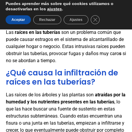
Puedes aprender más sobre qué cookies utilizamos o
eliminar raíces en
desactivarlas en los
ajustes
.
tuberías
Cerrar el banner d
Aceptar
Rechazar
Ajustes
Las
raíces en las tuberías
son un problema común que
puede causar estragos en el sistema de alcantarillado de
cualquier hogar o negocio. Estas intrusivas raíces pueden
obstruir las tuberías, provocar fugas y daños muy caro
s
si
no se abordan a tiempo.
¿Qué causa la infiltración de
raíces en las tuberías?
Las raíces de los árboles y las plantas son
atraídas por la
humedad y los nutrientes presentes en las tuberías
, lo
que las hace buscar una fuente de sustento en estas
estructuras subterráneas. Cuando estas encuentran una
fisura o una junta en las tuberías, empiezan a infiltrarse y
crecer, lo que eventualmente puede obstruir por completo