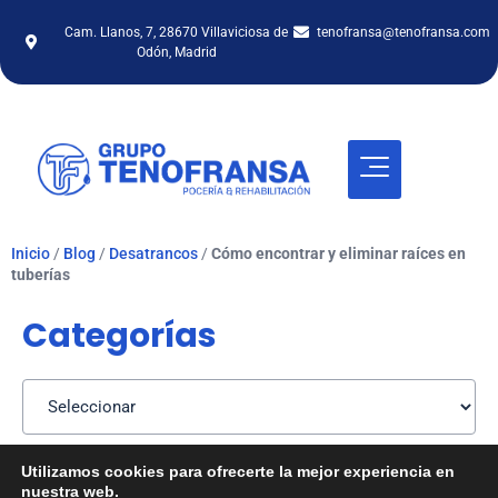
Cam. Llanos, 7, 28670 Villaviciosa de
tenofransa@tenofransa.com
Odón, Madrid
Inicio
/
Blog
/
Desatrancos
/
Cómo encontrar y eliminar raíces en
tuberías
Categorías
Utilizamos cookies para ofrecerte la mejor experiencia en
Cómo encontrar y
nuestra web.