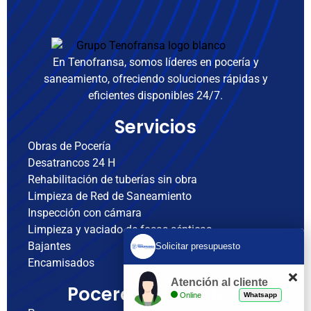
En Tenofransa, somos líderes en pocería y
saneamiento, ofreciendo soluciones rápidas y
eficientes disponibles 24/7.
Servicios
Obras de Pocería
Desatrancos 24 H
Rehabilitación de tuberías sin obra
Limpieza de Red de Saneamiento
Inspección con cámara
Limpieza y vaciado de fosas sépticas
Bajantes
Solicitar presupuesto
Encamisados
Atención al cliente
Poceros cerca de ti
Online
Whatsapp