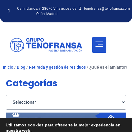
Cam. Llanos, 7, 28670 Villaviciosa de
tenofransa@tenofransa.com
Odón, Madrid
Inicio
/
Blog
/
Retirada y gestión de residuos
/
¿Qué es el amianto?
Categorías
Utilizamos cookies para ofrecerte la mejor experiencia en
nuestra web.