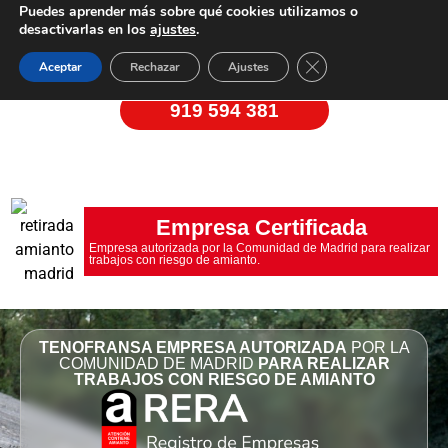
riesgo de amianto.
Puedes aprender más sobre qué cookies utilizamos o
desactivarlas en los
ajustes
.
Cerrar el banner de 
Aceptar
Rechazar
Ajustes
ESCRÍBENOS
919 594 381
Empresa Certificada
Empresa autorizada por la Comunidad de Madrid para realizar
trabajos con riesgo de amianto.
TENOFRANSA EMPRESA AUTORIZADA
POR LA
COMUNIDAD DE MADRID
PARA REALIZAR
TRABAJOS CON RIESGO DE AMIANTO