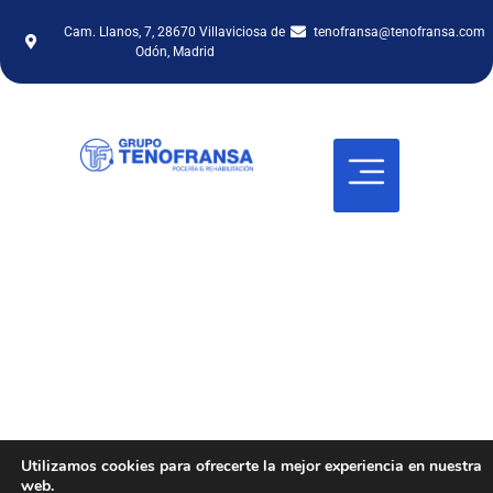
Cam. Llanos, 7, 28670 Villaviciosa de
tenofransa@tenofransa.com
Odón, Madrid
Retirada de
Amianto
Empresa autorizada por la Comunidad
de Madrid para realizar trabajos con
Utilizamos cookies para ofrecerte la mejor experiencia en nuestra
web.