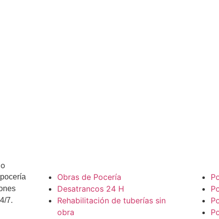
Servicios
Pocer
Obras de Pocería
P
 pocería
Desatrancos 24 H
Po
iones
Rehabilitación de tuberías sin
Po
4/7.
obra
P