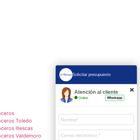
Solicitar presupuesto
Atención al cliente
Online
Whatsapp
os cerca de ti
oceros
ceros Toledo
ceros Illescas
oceros Valdemoro