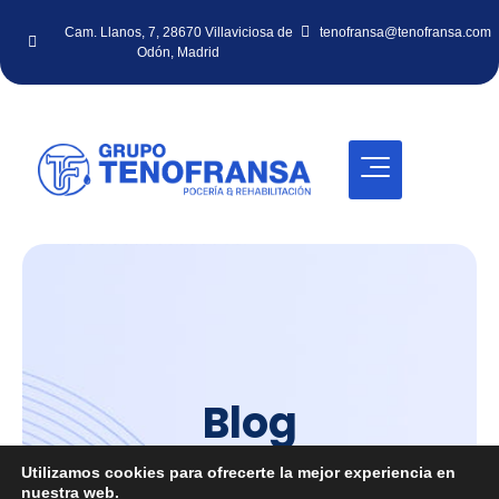
Cam. Llanos, 7, 28670 Villaviciosa de
tenofransa@tenofransa.com
Odón, Madrid
Blog
Inicio
/
Blog
Utilizamos cookies para ofrecerte la mejor experiencia en
nuestra web.