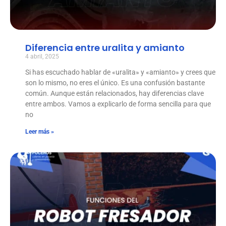
Diferencia entre uralita y amianto
4 abril, 2025
Si has escuchado hablar de «uralita» y «amianto» y crees que
son lo mismo, no eres el único. Es una confusión bastante
común. Aunque están relacionados, hay diferencias clave
entre ambos. Vamos a explicarlo de forma sencilla para que
no
Leer más »