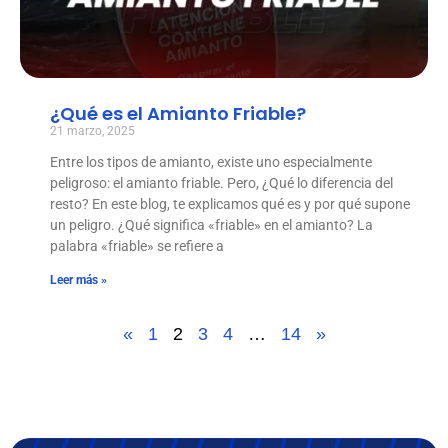
¿Qué es el Amianto Friable?
21 marzo, 2025
Entre los tipos de amianto, existe uno especialmente
peligroso: el amianto friable. Pero, ¿Qué lo diferencia del
resto? En este blog, te explicamos qué es y por qué supone
un peligro. ¿Qué significa «friable» en el amianto? La
palabra «friable» se refiere a
Leer más »
«
1
2
3
4
…
14
»